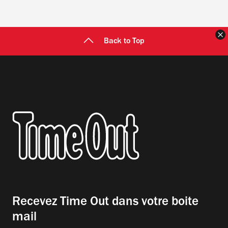
F
Back to Top
Recevez Time Out dans votre boite
mail