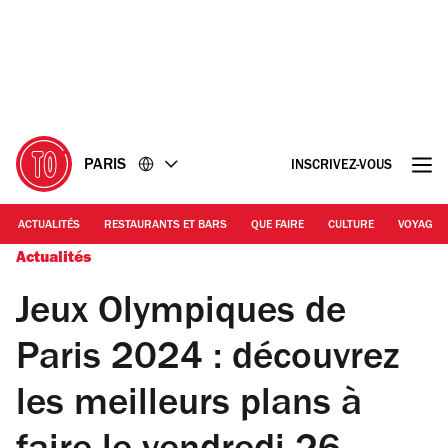
Accéder
Accéder
au
au
contenu
pied
de
page
PARIS
INSCRIVEZ-VOUS
ACTUALITÉS
RESTAURANTS ET BARS
QUE FAIRE
CULTURE
VOYAGE
Actualités
Jeux Olympiques de
Paris 2024 : découvrez
les meilleurs plans à