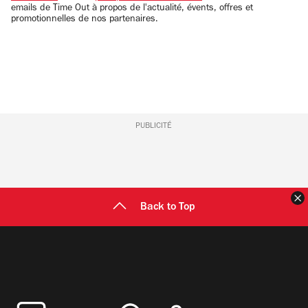
emails de Time Out à propos de l'actualité, évents, offres et
promotionnelles de nos partenaires.
PUBLICITÉ
F
Back to Top