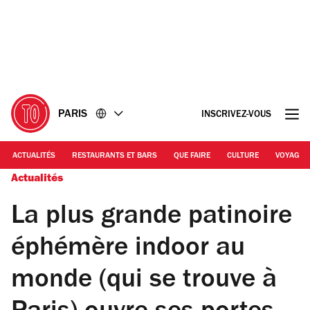
Accéder
Accéder
au
au
contenu
pied
de
page
PARIS
INSCRIVEZ-VOUS
ACTUALITÉS
RESTAURANTS ET BARS
QUE FAIRE
CULTURE
VOYAGE
Actualités
La plus grande patinoire
éphémère indoor au
monde (qui se trouve à