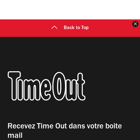
F
Back to Top
Recevez Time Out dans votre boite
mail