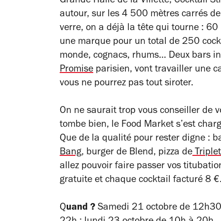
Grande Halle de la Villette, Cocktail St
autour, sur les 4
500 mètres carrés de
verre, on a déjà la tête qui tourne : 6
une marque pour un total de 250 cockta
monde, cognacs, rhums… Deux bars invi
Promise
parisien, vont travailler une c
vous ne pourrez pas tout siroter.
On ne saurait trop vous conseiller de v
tombe bien, le Food Market s’est charg
Que de la qualité pour rester digne : 
Bang
, burger de Blend, pizza de
Triple
allez pouvoir faire passer vos titubati
gratuite et chaque cocktail facturé 8 €
Q
uand ?
Samedi 21 octobre de 12h30 