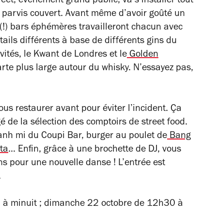
reet, évènement grand public, va s’installer tout
 parvis couvert. Avant même d’avoir goûté un
0 (!) bars éphémères travailleront chacun avec
ils différents à base de différents gins du
tés, le Kwant de Londres et le
Golden
arte plus large autour du whisky. N’essayez pas,
ous restaurer avant pour éviter l’incident. Ça
é de la sélection des comptoirs de street food.
banh mi du Coupi Bar, burger au poulet de
Bang
tta
… Enfin, grâce à une brochette de DJ, vous
ons pour une nouvelle danse ! L’entrée est
.
à minuit ; dimanche 22 octobre de 12h30 à