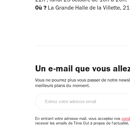
22h ; lundi 23 octobre de 10h à 20h.
Où ?
La Grande Halle de la Villette, 2
Un e-mail que vous alle
Vous ne pourrez plus vous passer de notre newsle
meilleurs plans du moment.
Entrez
votre
adresse
email
En entrant votre adresse mail, vous acceptez nos
condi
recevoir les emails de Time Out à propos de l'actualité,