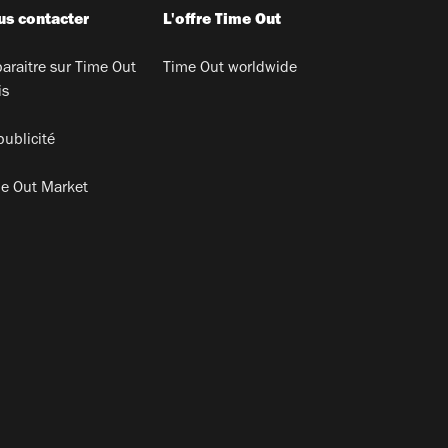
s contacter
L'offre Time Out
araitre sur Time Out
Time Out worldwide
is
publicité
e Out Market