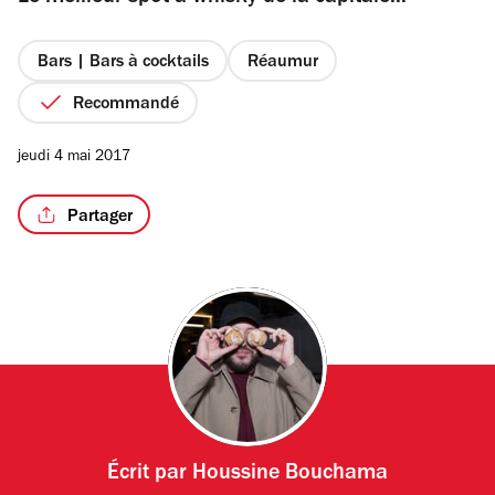
étoiles
Bars | Bars à cocktails
Réaumur
Recommandé
/5
jeudi 4 mai 2017
Partager
Écrit par
Houssine Bouchama