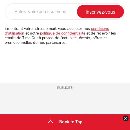
Entrez
votre
adresse
email
En entrant votre adresse mail, vous acceptez nos
conditions
d'utilisation
et notre
politique de confidentialité
et de recevoir les
emails de Time Out à propos de l'actualité, évents, offres et
promotionnelles de nos partenaires.
PUBLICITÉ
F
Back to Top