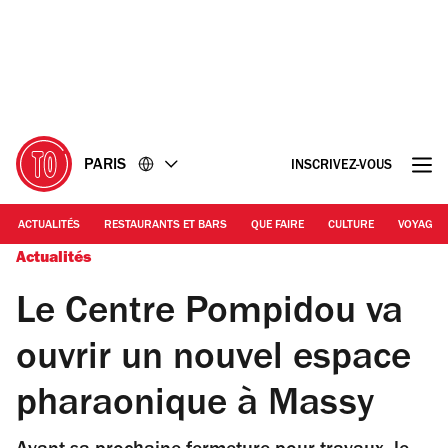
Accéder
Accéder
au
au
contenu
pied
de
page
PARIS
INSCRIVEZ-VOUS
ACTUALITÉS
RESTAURANTS ET BARS
QUE FAIRE
CULTURE
VOYAGE
Actualités
Le Centre Pompidou va
ouvrir un nouvel espace
pharaonique à Massy