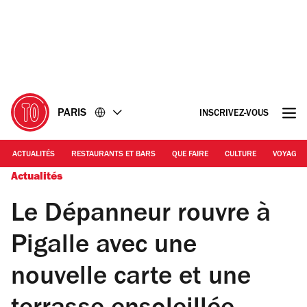
Accéder
Accéder
au
au
contenu
pied
de
page
PARIS
INSCRIVEZ-VOUS
ACTUALITÉS
RESTAURANTS ET BARS
QUE FAIRE
CULTURE
VOYAGE
Actualités
Le Dépanneur rouvre à
Pigalle avec une
nouvelle carte et une