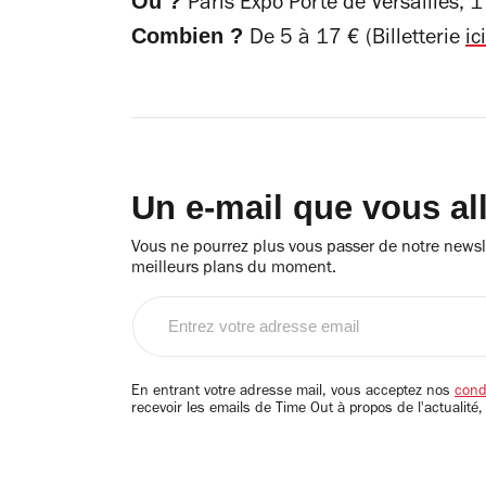
Où ?
Paris Expo Porte de Versailles, 1
Combien ?
De 5 à 17 € (Billetterie
ici
Un e-mail que vous al
Vous ne pourrez plus vous passer de notre newsle
meilleurs plans du moment.
Entrez
votre
adresse
email
En entrant votre adresse mail, vous acceptez nos
condi
recevoir les emails de Time Out à propos de l'actualité,