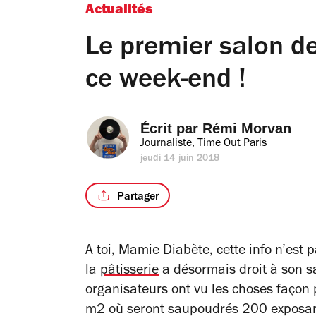
Actualités
Le premier salon de 
ce week-end !
Écrit par 
Rémi Morvan
Journaliste, Time Out Paris
jeudi 14 juin 2018
Partager
A toi, Mamie Diabète, cette info n’est 
la
pâtisserie
a désormais droit à son sa
organisateurs ont vu les choses façon
m2 où seront saupoudrés 200 exposant