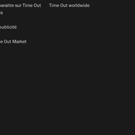
araitre sur Time Out
Time Out worldwide
is
publicité
e Out Market