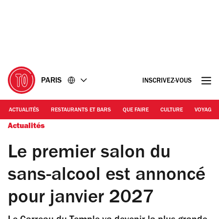
Accéder
Accéder
au
au
contenu
pied
de
page
PARIS
INSCRIVEZ-VOUS
ACTUALITÉS
RESTAURANTS ET BARS
QUE FAIRE
CULTURE
VOYAGE
Actualités
Le premier salon du
sans-alcool est annoncé
pour janvier 2027