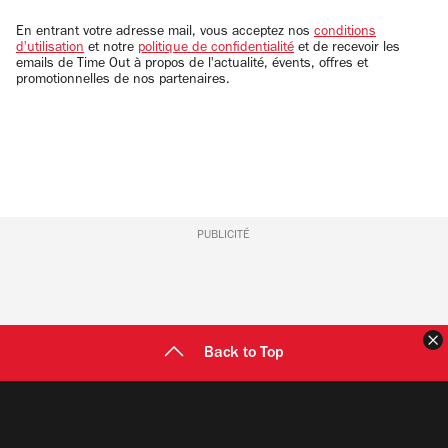
adresse
email
En entrant votre adresse mail, vous acceptez nos
conditions
d'utilisation
et notre
politique de confidentialité
et de recevoir les
emails de Time Out à propos de l'actualité, évents, offres et
promotionnelles de nos partenaires.
PUBLICITÉ
F
Back to Top