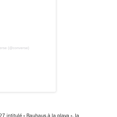
verse (@converse)
7 intitulé « Bauhaus à la playa », la