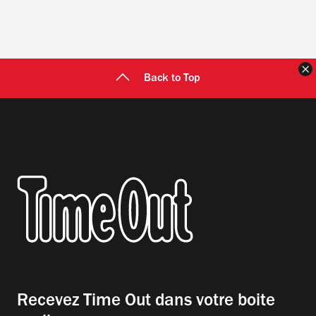
F
Back to Top
Recevez Time Out dans votre boite