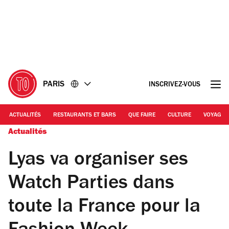
Accéder
Accéder
au
au
contenu
pied
de
page
PARIS
INSCRIVEZ-VOUS
ACTUALITÉS
RESTAURANTS ET BARS
QUE FAIRE
CULTURE
VOYAGE
Actualités
Lyas va organiser ses
Watch Parties dans
toute la France pour la