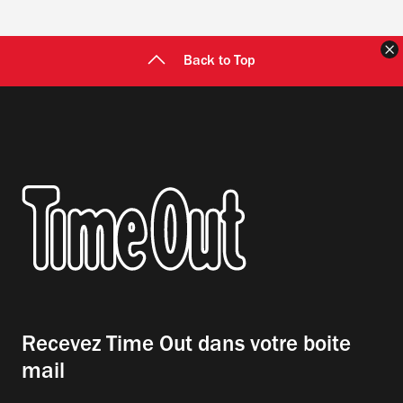
F
Back to Top
Recevez Time Out dans votre boite
mail