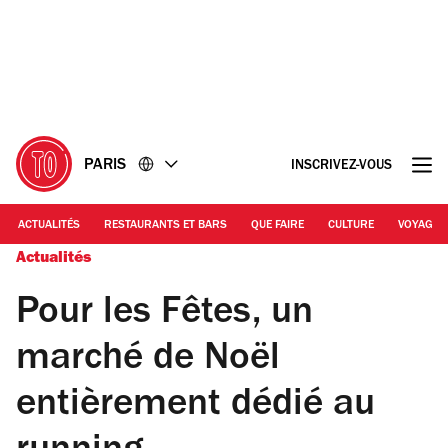
Accéder
Accéder
au
au
contenu
pied
de
page
PARIS
INSCRIVEZ-VOUS
ACTUALITÉS
RESTAURANTS ET BARS
QUE FAIRE
CULTURE
VOYAGE
Actualités
Pour les Fêtes, un
marché de Noël
entièrement dédié au