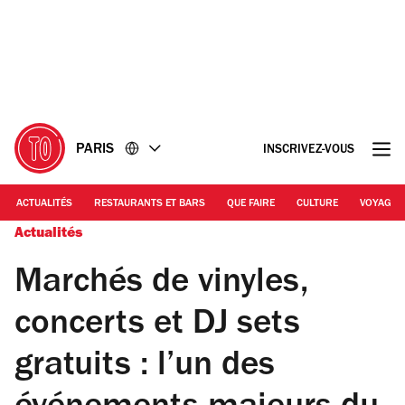
Accéder
Accéder
au
au
contenu
pied
de
page
PARIS
INSCRIVEZ-VOUS
ACTUALITÉS
RESTAURANTS ET BARS
QUE FAIRE
CULTURE
VOYAGE
Actualités
Marchés de vinyles,
concerts et DJ sets
gratuits : l’un des