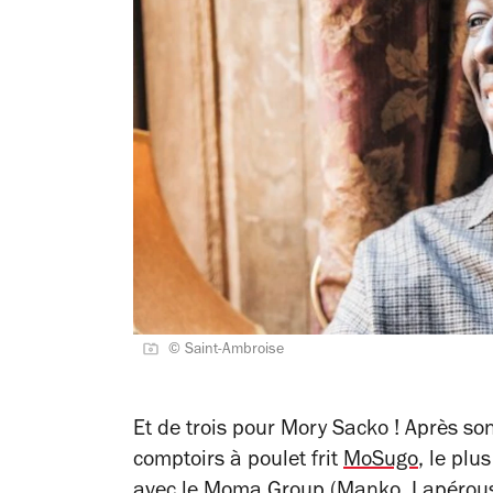
© Saint-Ambroise
Et de trois pour Mory Sacko ! Après so
comptoirs à poulet frit
MoSugo
, le plu
avec le Moma Group (
Manko
, Lapérou