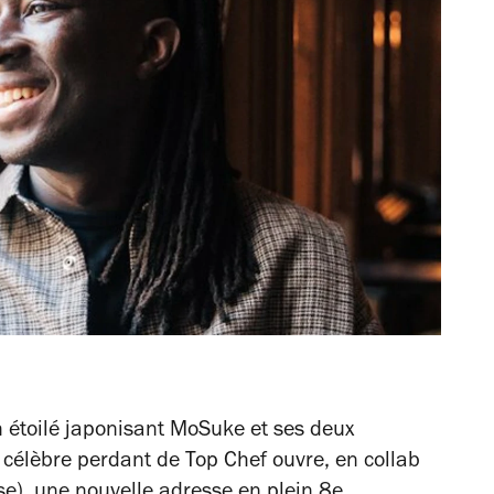
n étoilé japonisant MoSuke et ses deux
s célèbre perdant de
Top Chef
ouvre, en collab
se), une nouvelle adresse en plein 8e