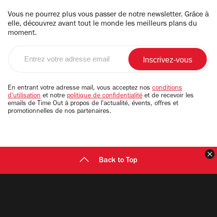
Vous ne pourrez plus vous passer de notre newsletter. Grâce à
elle, découvrez avant tout le monde les meilleurs plans du
moment.
Entrez
votre
adresse
email
En entrant votre adresse mail, vous acceptez nos
conditions
d'utilisation
et notre
politique de confidentialité
et de recevoir les
emails de Time Out à propos de l'actualité, évents, offres et
promotionnelles de nos partenaires.
F
Back to Top