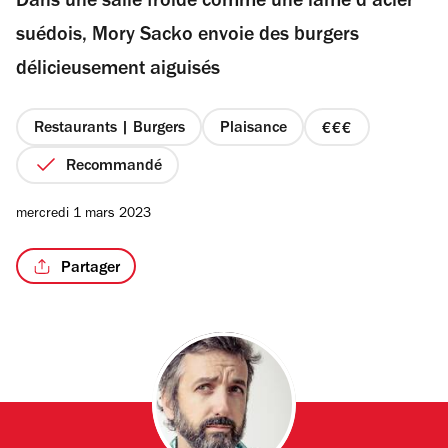
Dans une salle froide comme une lame d’acier
5
étoiles
suédois, Mory Sacko envoie des burgers
délicieusement aiguisés
Restaurants | Burgers
Plaisance
prix
3
Recommandé
sur
4
mercredi 1 mars 2023
Partager