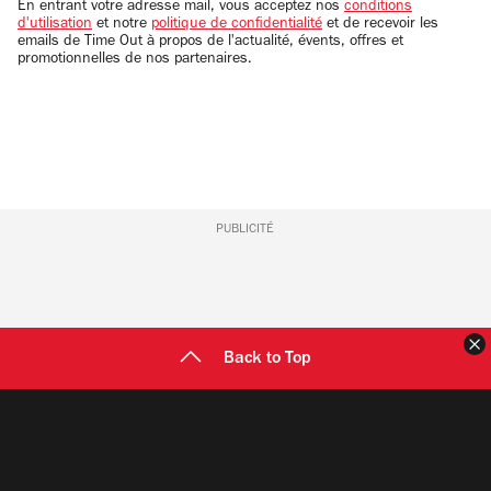
email
En entrant votre adresse mail, vous acceptez nos
conditions
d'utilisation
et notre
politique de confidentialité
et de recevoir les
emails de Time Out à propos de l'actualité, évents, offres et
promotionnelles de nos partenaires.
PUBLICITÉ
F
Back to Top