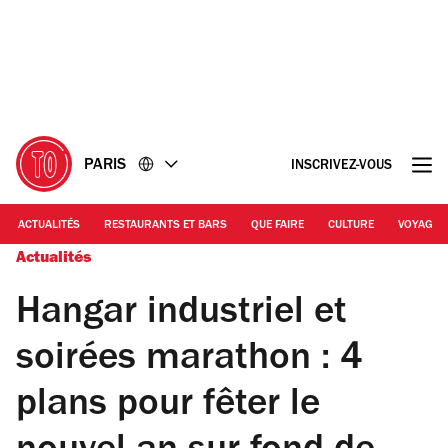
Accéder
Accéder
au
au
contenu
pied
de
page
PARIS
INSCRIVEZ-VOUS
ACTUALITÉS
RESTAURANTS ET BARS
QUE FAIRE
CULTURE
VOYAGE
Actualités
Hangar industriel et
soirées marathon : 4
plans pour fêter le