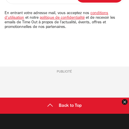
adresse
email
En entrant votre adresse mail, vous acceptez nos
conditions
d'utilisation
et notre
politique de confidentialité
et de recevoir les
emails de Time Out à propos de l'actualité, évents, offres et
promotionnelles de nos partenaires.
PUBLICITÉ
F
Back to Top