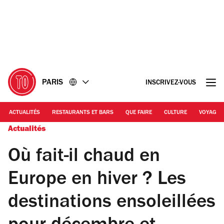
Accéder
Accéder
au
au
contenu
pied
de
page
PARIS
INSCRIVEZ-VOUS
ACTUALITÉS
RESTAURANTS ET BARS
QUE FAIRE
CULTURE
VOYAGE
Actualités
Où fait-il chaud en
Europe en hiver ? Les
destinations ensoleillées