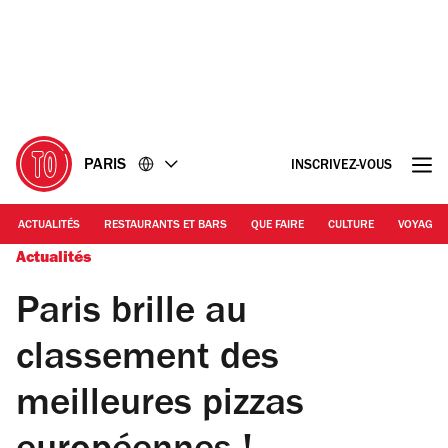
Accéder
Accéder
au
au
contenu
pied
de
page
PARIS
INSCRIVEZ-VOUS
ACTUALITÉS
RESTAURANTS ET BARS
QUE FAIRE
CULTURE
VOYAGE
Actualités
Paris brille au
classement des
meilleures pizzas