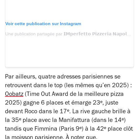
Voir cette publication sur Instagram
Une publication partagée par 𝗜𝗠𝗽𝗲𝗿𝗳𝗲𝘁𝘁𝗼 𝗣𝗶𝘇𝘇𝗲𝗿𝗶𝗮 𝗡𝗮𝗽𝗼𝗹𝗲𝘁𝗮𝗻𝗮 (@imperfetto_pizzeria)
Par ailleurs, quatre adresses parisiennes se
retrouvent dans le top (les mêmes qu’en 2025) :
Oobatz
(Time Out Award de la meilleure pizza
2025) gagne 6 places et émarge 23ᵉ, juste
devant Roco dans le 17ᵉ. La rive gauche brille à
la 35ᵉ place avec la Manifattura (dans le 14ᵉ)
tandis que Fimmina (Paris 9ᵉ) à la 42ᵉ place clôt
la moisson parisienne. À noter que,