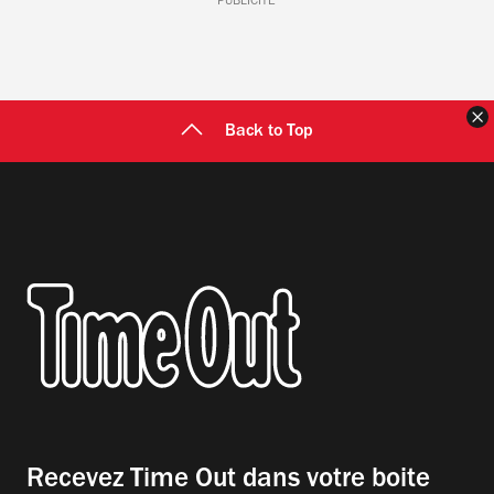
PUBLICITÉ
F
Back to Top
Recevez Time Out dans votre boite