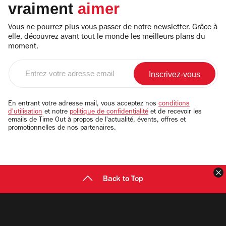
vraiment
aimer
Vous ne pourrez plus vous passer de notre newsletter. Grâce à
elle, découvrez avant tout le monde les meilleurs plans du
moment.
Entrez
votre
adresse
email
En entrant votre adresse mail, vous acceptez nos
conditions
d'utilisation
et notre
politique de confidentialité
et de recevoir les
emails de Time Out à propos de l'actualité, évents, offres et
promotionnelles de nos partenaires.
F
Back to Top