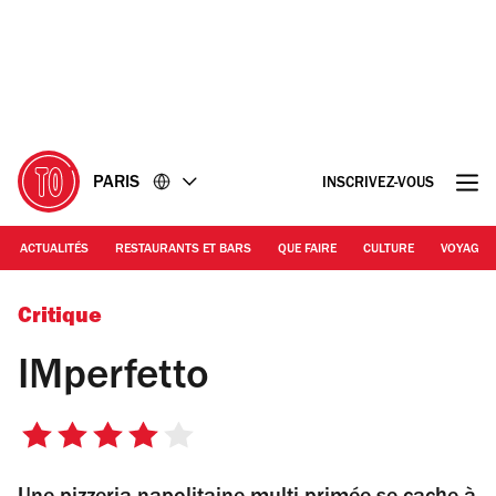
Accéder
Accéder
au
au
contenu
pied
de
page
PARIS
INSCRIVEZ-VOUS
ACTUALITÉS
RESTAURANTS ET BARS
QUE FAIRE
CULTURE
VOYAGE
© IMperfetto
Critique
IMperfetto
4
sur