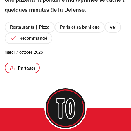
Une pizzeria napolitaine multi-primée se cache à
5
étoiles
quelques minutes de la Défense.
Restaurants | Pizza
Paris et sa banlieue
prix
2
Recommandé
sur
4
mardi 7 octobre 2025
Partager