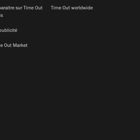
araitre sur Time Out
Time Out worldwide
is
publicité
e Out Market