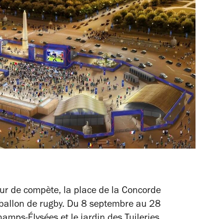
our de compète, la place de la Concorde
 ballon de rugby. Du 8 septembre au 28
amps-Élysées et le jardin des Tuileries