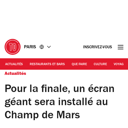
Accéder
Accéder
au
au
contenu
pied
de
page
PARIS
INSCRIVEZ-VOUS
ACTUALITÉS
RESTAURANTS ET BARS
QUE FAIRE
CULTURE
VOYAGE
Actualités
Pour la finale, un écran
géant sera installé au
Champ de Mars