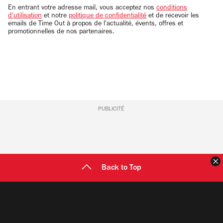
email
En entrant votre adresse mail, vous acceptez nos
conditions
d'utilisation
et notre
politique de confidentialité
et de recevoir les
emails de Time Out à propos de l'actualité, évents, offres et
promotionnelles de nos partenaires.
PUBLICITÉ
F
Back to Top