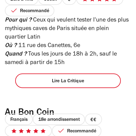
prix
5
1
sur
Recommandé
sur
5
Pour qui ?
Ceux qui veulent tester l'une des plus
4
étoiles
mythiques caves de Paris située en plein
quartier Latin
Où ?
11 rue des Canettes, 6e
Quand ?
Tous les jours de 18h à 2h, sauf le
samedi à partir de 15h
Lire La Critique
Au Bon Coin
Français
18e arrondissement
prix
2
Recommandé
5