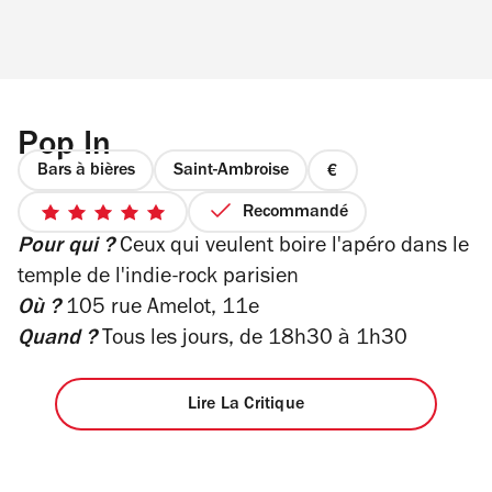
Pop In
Bars à bières
Saint-Ambroise
prix
1
Recommandé
5
sur
Pour qui ?
Ceux qui veulent boire l'apéro dans le
sur
4
5
temple de l'indie-rock parisien
étoiles
Où ?
105 rue Amelot, 11e
Quand ?
Tous les jours, de 18h30 à 1h30
Lire La Critique