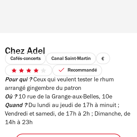
Chez Adel
Cafés-concerts
Canal Saint-Martin
prix
1
Recommandé
4
sur
Pour qui ?
Ceux qui veulent tester le rhum
sur
4
5
arrangé gingembre du patron
étoiles
Où ?
10 rue de la Grange-aux-Belles, 10e
Quand ?
Du lundi au jeudi de 17h à minuit ;
Vendredi et samedi, de 17h à 2h ; Dimanche, de
14h à 23h