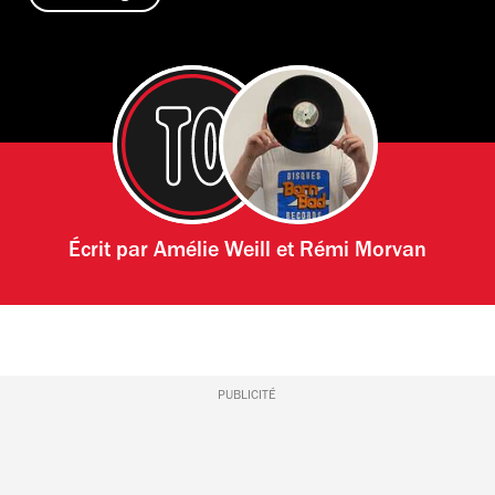
Écrit par
Amélie Weill
et
Rémi Morvan
PUBLICITÉ