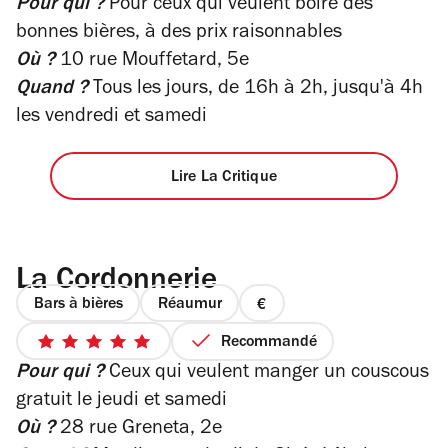
Pour qui ?
Pour ceux qui veulent boire des
sur
4
5
bonnes bières, à des prix raisonnables
étoiles
Où ?
10 rue Mouffetard, 5e
Quand ?
Tous les jours, de 16h à 2h, jusqu'à 4h
les vendredi et samedi
Lire La Critique
La Cordonnerie
Bars à bières
Réaumur
prix
1
Recommandé
5
sur
Pour qui ?
Ceux qui veulent manger un couscous
sur
4
5
gratuit le jeudi et samedi
étoiles
Où ?
28 rue Greneta, 2e