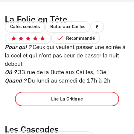
La Folie en Tête
Cafés-concerts
Butte-aux-Cailles
prix
1
Recommandé
5
sur
Pour qui ?
Ceux qui veulent passer une soirée à
sur
4
5
la cool et qui n'ont pas peur de passer la nuit
étoiles
debout
Où ?
33 rue de la Butte aux Cailles, 13e
Quand ?
Du lundi au samedi de 17h à 2h
Lire La Critique
Les Cascades