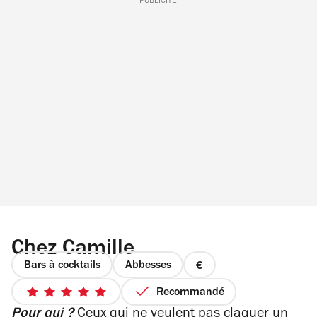
PUBLICITÉ
Chez Camille
Bars à cocktails
Abbesses
prix
1
Recommandé
5
sur
Pour qui ?
Ceux qui ne veulent pas claquer un
sur