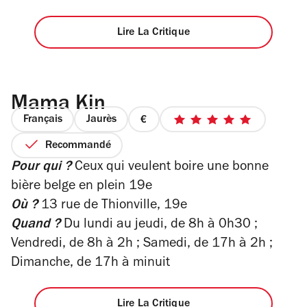
Lire La Critique
Mama Kin
Français
Jaurès
prix
5
1
sur
Recommandé
sur
5
Pour qui ?
Ceux qui veulent boire une bonne
4
étoiles
bière belge en plein 19e
Où ?
13 rue de Thionville, 19e
Quand ?
Du lundi au jeudi, de 8h à 0h30 ;
Vendredi, de 8h à 2h ; Samedi, de 17h à 2h ;
Dimanche, de 17h à minuit
Lire La Critique