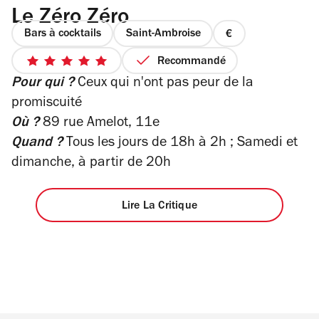
Le Zéro Zéro
Bars à cocktails
Saint-Ambroise
prix
1
Recommandé
5
sur
Pour qui ?
Ceux qui n'ont pas peur de la
sur
4
5
promiscuité
étoiles
Où ?
89 rue Amelot, 11e
Quand ?
Tous les jours de 18h à 2h ; Samedi et
dimanche, à partir de 20h
Lire La Critique