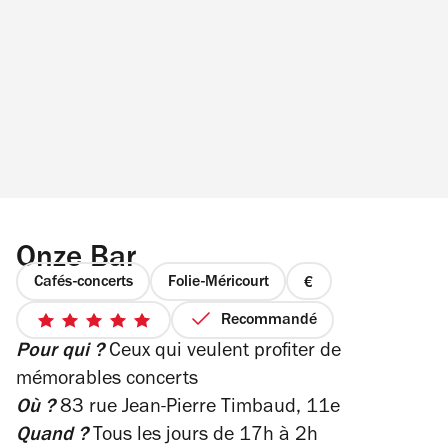
Onze Bar
Cafés-concerts
Folie-Méricourt
prix
1
Recommandé
5
sur
Pour qui ?
Ceux qui veulent profiter de
sur
4
5
mémorables concerts
étoiles
Où ?
83 rue Jean-Pierre Timbaud, 11e
Quand ?
Tous les jours de 17h à 2h