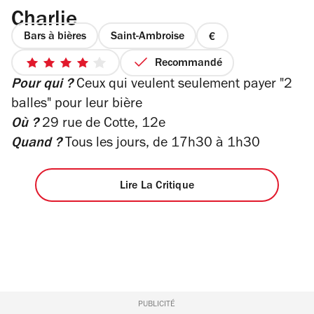
Charlie
Bars à bières
Saint-Ambroise
prix
1
Recommandé
4
sur
Pour qui ?
Ceux qui veulent seulement payer "2
sur
4
5
balles" pour leur bière
étoiles
Où ?
29 rue de Cotte, 12e
Quand ?
Tous les jours, de 17h30 à 1h30
Lire La Critique
PUBLICITÉ