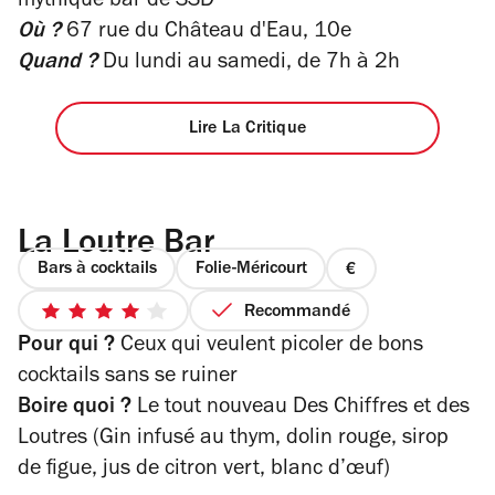
mythique bar de SSD
étoiles
Où ?
67 rue du Château d'Eau, 10e
Quand ?
Du lundi au samedi, de 7h à 2h
Lire La Critique
La Loutre Bar
Bars à cocktails
Folie-Méricourt
prix
1
Recommandé
4
sur
Pour qui ?
Ceux qui veulent picoler de bons
sur
4
5
cocktails sans se ruiner
étoiles
Boire quoi ?
Le tout nouveau Des Chiffres et des
Loutres (Gin infusé au thym, dolin rouge, sirop
de figue, jus de citron vert, blanc d’œuf)