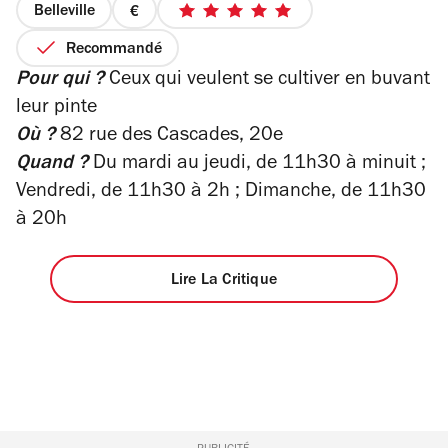
Belleville
prix
5
1
sur
Recommandé
sur
5
Pour qui ?
Ceux qui veulent se cultiver en buvant
4
étoiles
leur pinte
Où ?
82 rue des Cascades, 20e
Quand ?
Du mardi au jeudi, de 11h30 à minuit ;
Vendredi, de 11h30 à 2h ; Dimanche, de 11h30
à 20h
Lire La Critique