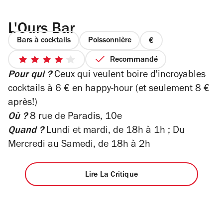
L'Ours Bar
Bars à cocktails
Poissonnière
prix
1
Recommandé
4
sur
Pour qui ?
Ceux qui veulent boire d'incroyables
sur
4
5
cocktails à 6 € en happy-hour (et seulement 8 €
étoiles
après!)
Où ?
8 rue de Paradis, 10e
Quand ?
Lundi et mardi, de 18h à 1h ; Du
Mercredi au Samedi, de 18h à 2h
Lire La Critique