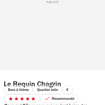
PUBLICITÉ
Le Requin Chagrin
Bars à bières
Quartier latin
prix
1
Recommandé
5
sur