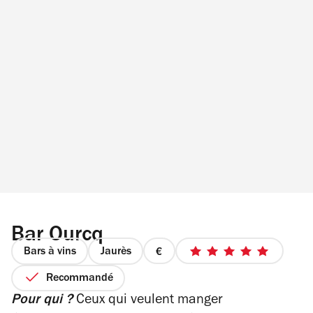
Bar Ourcq
Bars à vins
Jaurès
prix
5
1
sur
Recommandé
sur
5
Pour qui ?
Ceux qui veulent manger
4
étoiles