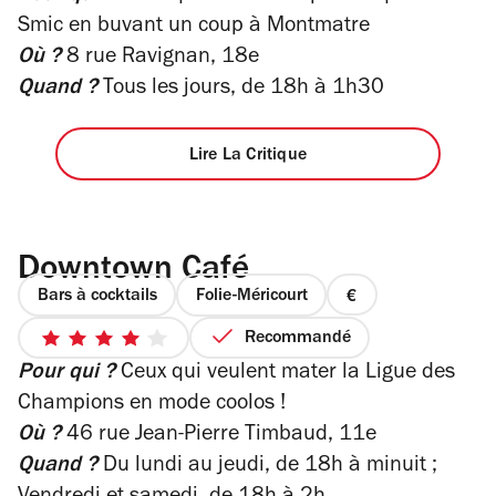
4
5
Smic en buvant un coup à Montmatre
étoiles
Où ?
8 rue Ravignan, 18e
Quand ?
Tous les jours, de 18h à 1h30
Lire La Critique
Downtown Café
Bars à cocktails
Folie-Méricourt
prix
1
Recommandé
4
sur
Pour qui ?
Ceux qui veulent mater la Ligue des
sur
4
5
Champions en mode coolos !
étoiles
Où ?
46 rue Jean-Pierre Timbaud, 11e
Quand ?
Du lundi au jeudi, de 18h à minuit ;