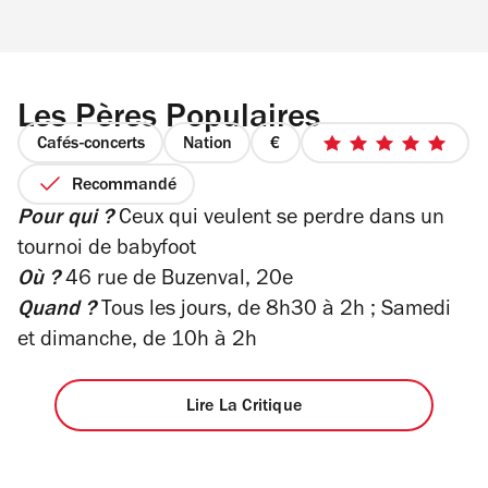
Les Pères Populaires
Cafés-concerts
Nation
prix
5
1
sur
Recommandé
sur
5
Pour qui ?
Ceux qui veulent se perdre dans un
4
étoiles
tournoi de babyfoot
Où ?
46 rue de Buzenval, 20e
Quand ?
Tous les jours, de 8h30 à 2h ; Samedi
et dimanche, de 10h à 2h
Lire La Critique