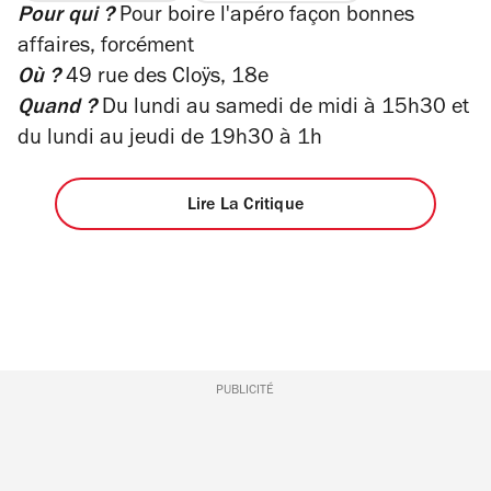
sur
Pour qui ?
Pour boire l'apéro façon bonnes
sur
4
5
affaires, forcément
étoiles
Où ?
49 rue des Cloÿs, 18e
Quand ?
Du lundi au samedi de midi à 15h30 et
du lundi au jeudi de 19h30 à 1h
Lire La Critique
PUBLICITÉ