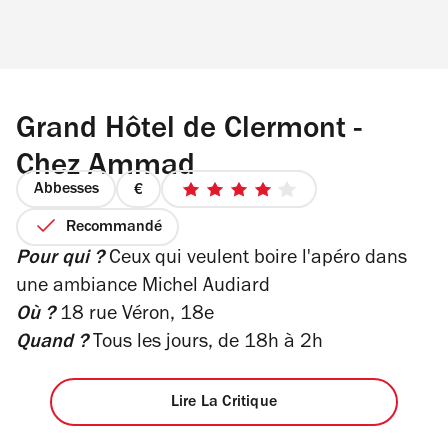
Grand Hôtel de Clermont -
Chez Ammad
Abbesses
prix
4
1
sur
Recommandé
sur
5
Pour qui ?
Ceux qui veulent boire l'apéro dans
4
étoiles
une ambiance Michel Audiard
Où ?
18 rue Véron, 18e
Quand ?
Tous les jours, de 18h à 2h
Lire La Critique