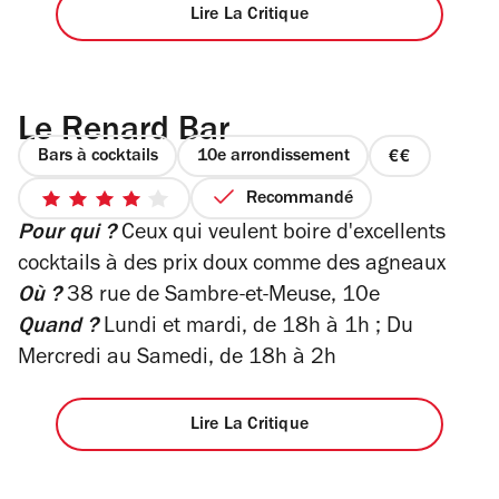
Lire La Critique
Le Renard Bar
Bars à cocktails
10e arrondissement
prix
2
Recommandé
4
sur
Pour qui ?
Ceux qui veulent boire d'excellents
sur
4
5
cocktails à des prix doux comme des agneaux
étoiles
Où ?
38 rue de Sambre-et-Meuse, 10e
Quand ?
Lundi et mardi, de 18h à 1h ; Du
Mercredi au Samedi, de 18h à 2h
Lire La Critique