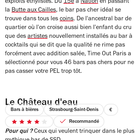
exploits éthylistes. Du
15e
à
Nation
en passant
la
Butte aux Cailles
, le bar pas cher idéal se
trouve dans tous les
coins
. De l'ancestral bar de
quartier où l'on croise aussi bien l'enfant du cru
que des
artistes
nouvellement installés au bar à
cocktails qui se dit que la qualité ne rime pas
forcément avec addition salée, Time Out Paris a
sélectionné pour vous 46 bars pas chers pour ne
pas casser votre PEL trop tôt.
Le Château d'eau
Bars à bières
Strasbourg-Saint-Denis
prix
1
Recommandé
4
sur
Pour qui ?
Ceux qui veulent trinquer dans le plus
sur
4
5