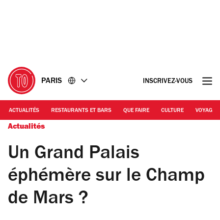
Accéder
Accéder
au
au
contenu
pied
de
page
PARIS
INSCRIVEZ-VOUS
ACTUALITÉS
RESTAURANTS ET BARS
QUE FAIRE
CULTURE
VOYAGE
Actualités
Un Grand Palais
éphémère sur le Champ
de Mars ?