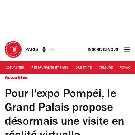
Accéder
Accéder
au
au
contenu
pied
de
page
PARIS
INSCRIVEZ-VOUS
ACTUALITÉS
RESTAURANTS ET BARS
QUE FAIRE
CULTURE
VOYAGE
Actualités
Pour l'expo Pompéi, le
Grand Palais propose
désormais une visite en