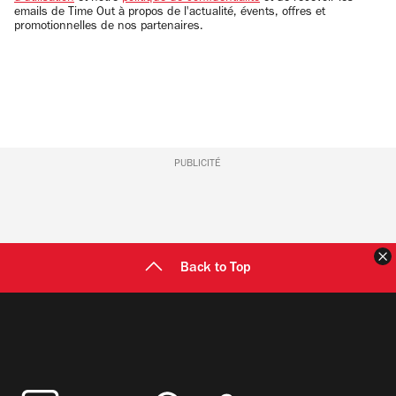
emails de Time Out à propos de l'actualité, évents, offres et
promotionnelles de nos partenaires.
PUBLICITÉ
F
Back to Top