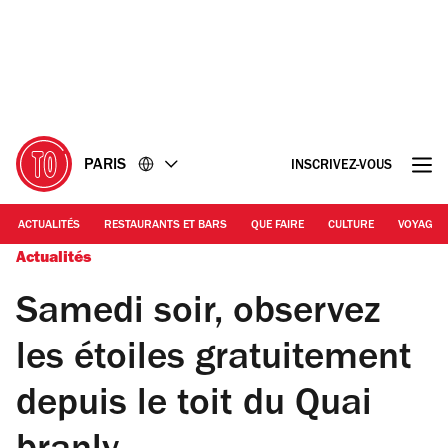
Accéder
Accéder
au
au
contenu
pied
de
page
PARIS
INSCRIVEZ-VOUS
ACTUALITÉS
RESTAURANTS ET BARS
QUE FAIRE
CULTURE
VOYAGE
Actualités
Samedi soir, observez
les étoiles gratuitement
depuis le toit du Quai