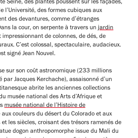
té Seine, des plantes poussent sur les façades,
 de l’Université, des formes cubiques aux
nt des devantures, comme d’étranges
ans la cour, on serpente à travers un
jardin
t impressionnant de colonnes, de dés, de
turaux. C’est colossal, spectaculaire, audacieux.
’est signé Jean Nouvel.
se sur son coût astronomique (233 millions
né par Jacques Kerchache), assaisonné d’un
titanesque abrite les anciennes collections
du musée national des Arts d’Afrique et
is
musée national de l’Histoire de
 aux couleurs du désert du Colorado et aux
s et les siècles, croisant des trésors ramenés de
tatue dogon anthropomorphe issue du Mali du