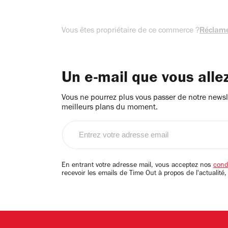
Vous êtes propriétaire de ce commerce ?
Réclame
Un e-mail que vous alle
Vous ne pourrez plus vous passer de notre newsle
meilleurs plans du moment.
Entrez
votre
adresse
email
En entrant votre adresse mail, vous acceptez nos
condi
recevoir les emails de Time Out à propos de l'actualité,