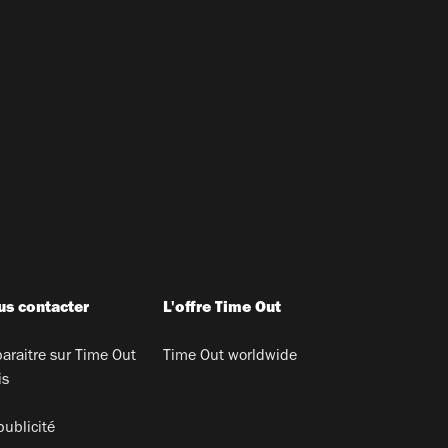
s contacter
L'offre Time Out
araitre sur Time Out
Time Out worldwide
is
publicité