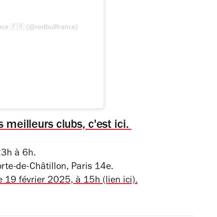
nce 🇫🇷 (@redbullfrance)
 meilleurs clubs, c'est ici.
3h à 6h.
rte-de-Châtillon, Paris 14
e
.
e 19 février 2025, à 15h (lien ici).