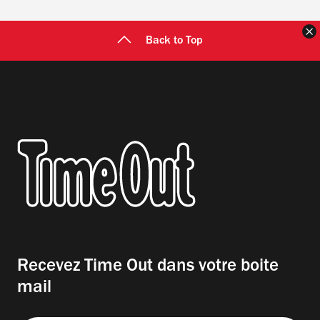
F
Back to Top
Recevez Time Out dans votre boite
mail