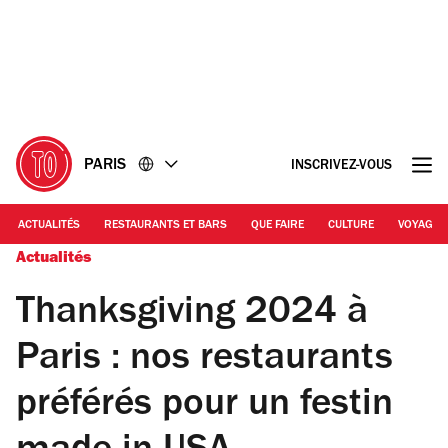
Accéder
Accéder
au
au
contenu
pied
de
page
PARIS
INSCRIVEZ-VOUS
ACTUALITÉS
RESTAURANTS ET BARS
QUE FAIRE
CULTURE
VOYAGE
Actualités
Thanksgiving 2024 à
Paris : nos restaurants
préférés pour un festin