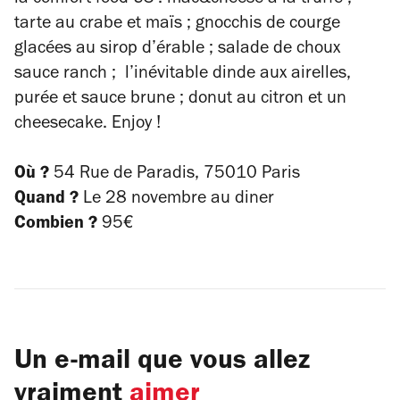
la
comfort food
US : mac&cheese à la truffe ;
tarte au crabe et maïs ; gnocchis de courge
glacées au sirop d’érable ; salade de choux
sauce ranch ; l’inévitable dinde aux airelles,
purée et sauce brune ; donut au citron et un
cheesecake. Enjoy !
Où ?
54 Rue de Paradis, 75010 Paris
Quand ?
Le 28 novembre au diner
Combien ?
95€
Un e-mail que vous allez
vraiment
aimer