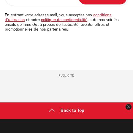
votre
adresse
email
En entrant votre adresse mail, vous acceptez nos
conditions
d'utilisation
et notre
politique de confidentialité
et de recevoir les
emails de Time Out à propos de l'actualité, évents, offres et
promotionnelles de nos partenaires.
PUBLICITÉ
F
Back to Top