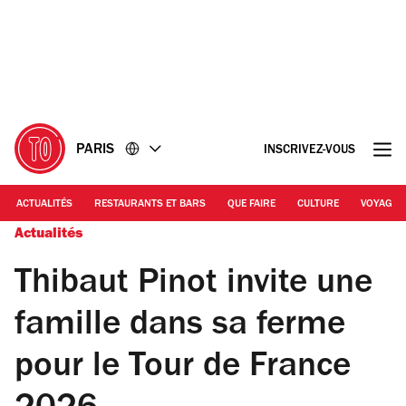
Accéder
Accéder
au
au
contenu
pied
de
page
PARIS
INSCRIVEZ-VOUS
ACTUALITÉS
RESTAURANTS ET BARS
QUE FAIRE
CULTURE
VOYAGE
Actualités
Thibaut Pinot invite une
famille dans sa ferme
pour le Tour de France