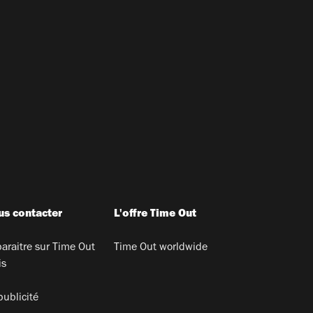
s contacter
L'offre Time Out
araitre sur Time Out
Time Out worldwide
is
publicité