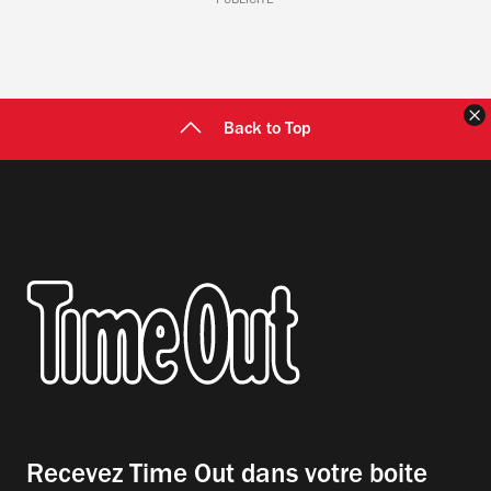
PUBLICITÉ
F
Back to Top
Recevez Time Out dans votre boite