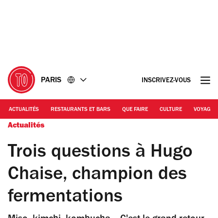
Accéder
Accéder
au
au
contenu
pied
de
page
PARIS
INSCRIVEZ-VOUS
ACTUALITÉS
RESTAURANTS ET BARS
QUE FAIRE
CULTURE
VOYAGE
Actualités
Trois questions à Hugo
Chaise, champion des
fermentations