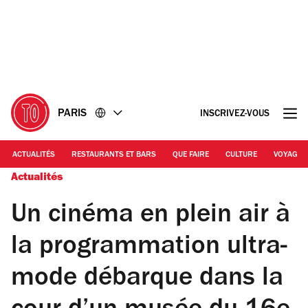
Accéder
Accéder
au
au
contenu
pied
de
page
PARIS
INSCRIVEZ-VOUS
ACTUALITÉS
RESTAURANTS ET BARS
QUE FAIRE
CULTURE
VOYAGE
Actualités
Un cinéma en plein air à
la programmation ultra-
mode débarque dans la