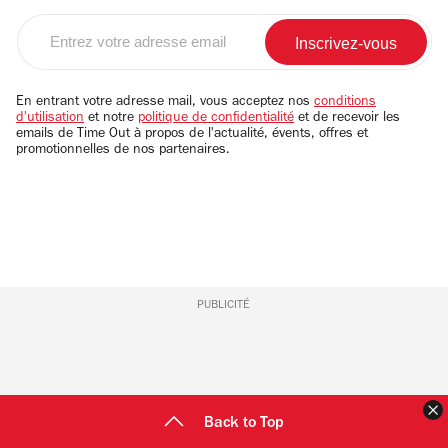
Entrez
votre
adresse
email
En entrant votre adresse mail, vous acceptez nos
conditions
d'utilisation
et notre
politique de confidentialité
et de recevoir les
emails de Time Out à propos de l'actualité, évents, offres et
promotionnelles de nos partenaires.
PUBLICITÉ
F
Back to Top