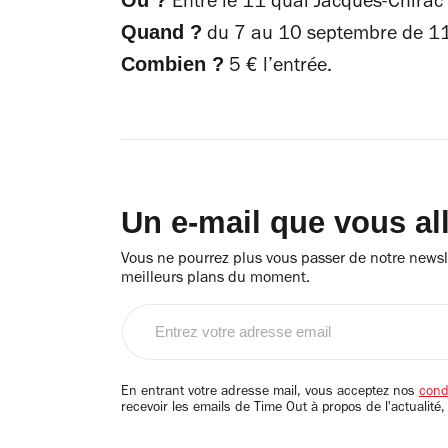
Entre le 11 quai Jacques-Chirac e
Quand ?
du 7 au 10 septembre de 1
Combien ?
5 € l’entrée.
Un e-mail que vous al
Vous ne pourrez plus vous passer de notre newsle
meilleurs plans du moment.
Entrez
votre
adresse
email
En entrant votre adresse mail, vous acceptez nos
condi
recevoir les emails de Time Out à propos de l'actualité,