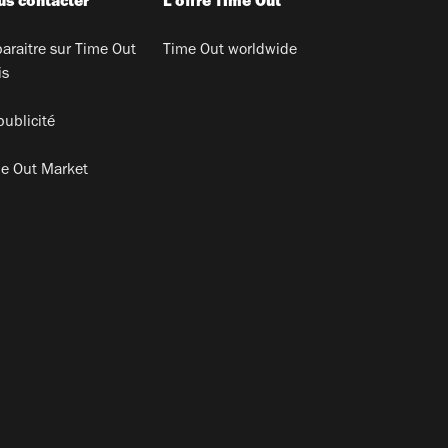
s contacter
L'offre Time Out
araitre sur Time Out
Time Out worldwide
is
publicité
e Out Market