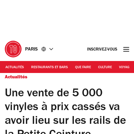
Accéder
Accéder
au
au
contenu
pied
de
page
PARIS
INSCRIVEZ-VOUS
ACTUALITÉS
RESTAURANTS ET BARS
QUE FAIRE
CULTURE
VOYAGE
Actualités
Une vente de 5 000
vinyles à prix cassés va
avoir lieu sur les rails de