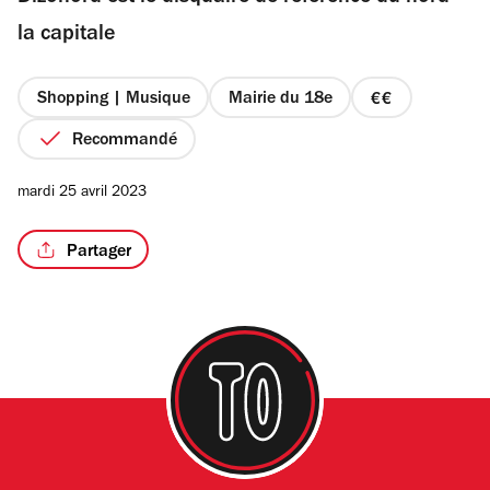
étoiles
la capitale
Shopping | Musique
Mairie du 18e
prix
/5
2
Recommandé
sur
4
mardi 25 avril 2023
Partager