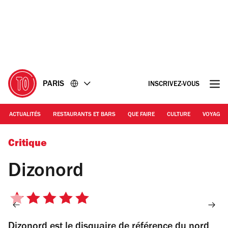
Accéder
Accéder
au
au
contenu
pied
de
page
PARIS
INSCRIVEZ-VOUS
ACTUALITÉS
RESTAURANTS ET BARS
QUE FAIRE
CULTURE
VOYAGE
© Dizonord
Critique
Dizonord
5
sur
Dizonord est le disquaire de référence du nord
5