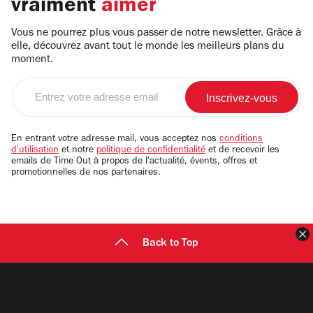
vraiment
aimer
Vous ne pourrez plus vous passer de notre newsletter. Grâce à
elle, découvrez avant tout le monde les meilleurs plans du
moment.
Entrez
votre
adresse
email
En entrant votre adresse mail, vous acceptez nos
conditions
d'utilisation
et notre
politique de confidentialité
et de recevoir les
emails de Time Out à propos de l'actualité, évents, offres et
promotionnelles de nos partenaires.
F
Back to Top