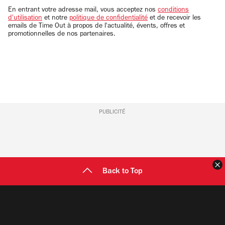
email
En entrant votre adresse mail, vous acceptez nos
conditions
d'utilisation
et notre
politique de confidentialité
et de recevoir les
emails de Time Out à propos de l'actualité, évents, offres et
promotionnelles de nos partenaires.
PUBLICITÉ
F
Back to Top