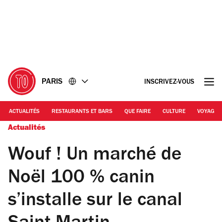
Accéder
Accéder
au
au
contenu
pied
de
page
PARIS
INSCRIVEZ-VOUS
ACTUALITÉS
RESTAURANTS ET BARS
QUE FAIRE
CULTURE
VOYAGE
Actualités
Wouf ! Un marché de
Noël 100 % canin
s’installe sur le canal