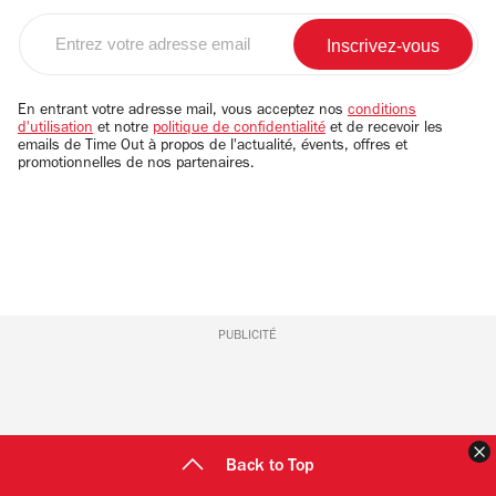
Entrez
votre
adresse
email
En entrant votre adresse mail, vous acceptez nos
conditions
d'utilisation
et notre
politique de confidentialité
et de recevoir les
emails de Time Out à propos de l'actualité, évents, offres et
promotionnelles de nos partenaires.
PUBLICITÉ
F
Back to Top