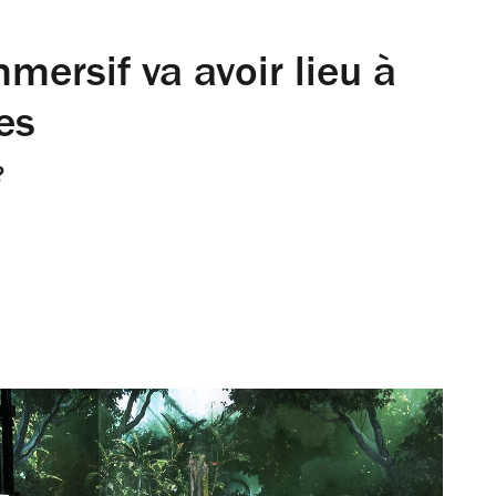
mersif va avoir lieu à
es
?