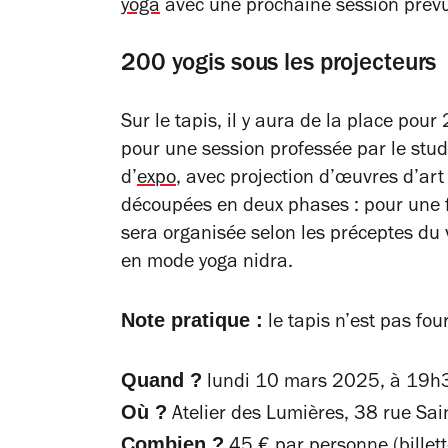
yoga
avec une prochaine session prévu
200 yogis sous les projecteurs
Sur le tapis, il y aura de la place pou
pour une session professée par le studi
d’
expo
, avec projection d’œuvres d’art
découpées en deux phases : pour une f
sera organisée selon les préceptes du
en mode yoga nidra.
Note pratique :
le tapis n’est pas fou
Quand ?
lundi 10 mars 2025, à 19h
Où ?
Atelier des Lumières, 38 rue Sai
Combien ?
45 € par personne (billett