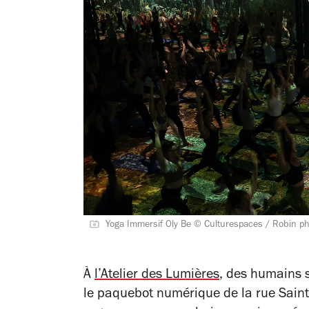
Yoga Immersif Oly Be © Culturespaces / Robin p
À
l’Atelier des Lumières
, des humains s
le paquebot numérique de la rue Sain