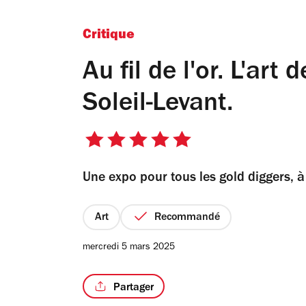
Critique
Au fil de l'or. L'art 
Soleil-Levant.
5
sur
Une expo pour tous les gold diggers, à 
5
étoiles
Art
Recommandé
mercredi 5 mars 2025
Partager