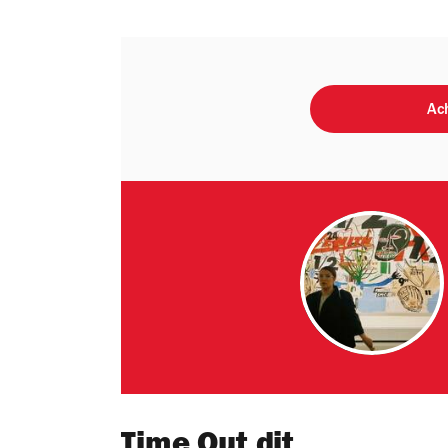
Ach
Time Out dit