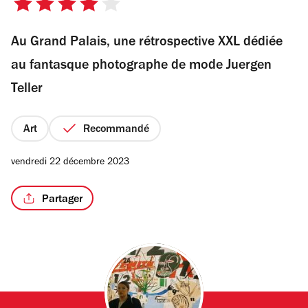
4
sur
Au Grand Palais, une rétrospective XXL dédiée
5
étoiles
au fantasque photographe de mode Juergen
/2
Teller
Art
Recommandé
vendredi 22 décembre 2023
Partager