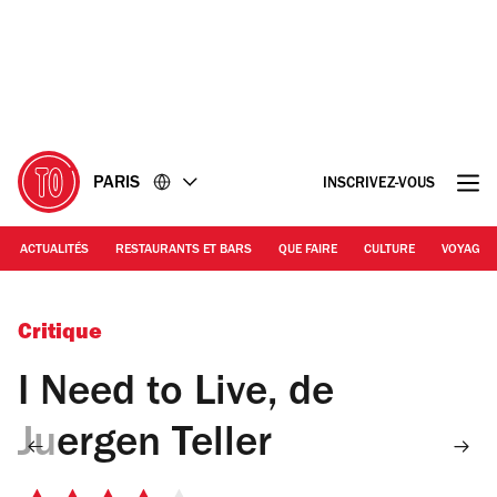
Accéder
Accéder
au
au
contenu
pied
de
page
PARIS
INSCRIVEZ-VOUS
ACTUALITÉS
RESTAURANTS ET BARS
QUE FAIRE
CULTURE
VOYAGE
Vivienne Westwood No.1, London, 2009 © Juergen Teller
Critique
I Need to Live, de
Juergen Teller