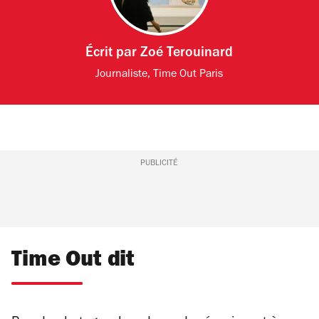
Écrit par
Zoé Terouinard
Journaliste, Time Out Paris
PUBLICITÉ
Time Out dit