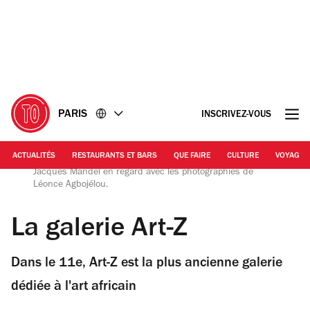
Accéder
Accéder
au
au
contenu
pied
de
page
PARIS
INSCRIVEZ-VOUS
ACTUALITÉS
RESTAURANTS ET BARS
QUE FAIRE
CULTURE
VOYAGE
© Galerie Art-Z | Fétiches issus de la collection Jean-
Jacques Mandel en regard avec les photographies de
Léonce Agbojélou.
La galerie Art-Z
Dans le 11e, Art-Z est la plus ancienne galerie
dédiée à l'art africain