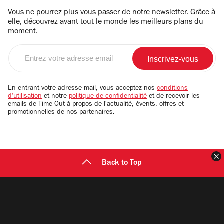
Vous ne pourrez plus vous passer de notre newsletter. Grâce à
elle, découvrez avant tout le monde les meilleurs plans du
moment.
Entrez
votre
adresse
email
En entrant votre adresse mail, vous acceptez nos
conditions
d'utilisation
et notre
politique de confidentialité
et de recevoir les
emails de Time Out à propos de l'actualité, évents, offres et
promotionnelles de nos partenaires.
F
Back to Top