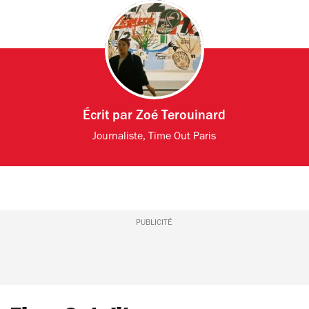
Écrit par
Zoé Terouinard
Journaliste, Time Out Paris
PUBLICITÉ