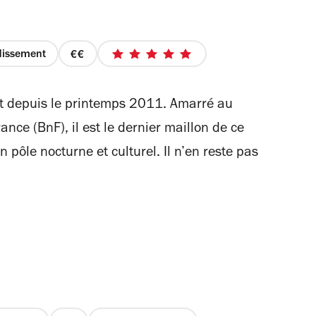
dissement
prix
5
2
sur
sur
5
ert depuis le printemps 2011. Amarré au
4
étoiles
ance (BnF), il est le dernier maillon de ce
pôle nocturne et culturel. Il n’en reste pas