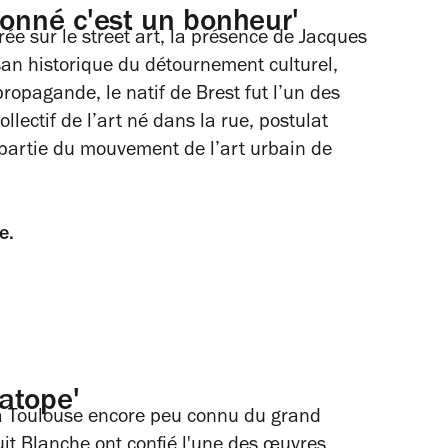
étonné c'est un bonheur'
rée sur le
street art
, la présence de Jacques
san historique du détournement culturel,
opagande, le natif de Brest fut l’un des
llectif de l’art né dans la rue, postulat
partie du mouvement de l’art urbain de
e.
atope'
t à Toulouse encore peu connu du grand
uit Blanche ont confié l'une des œuvres