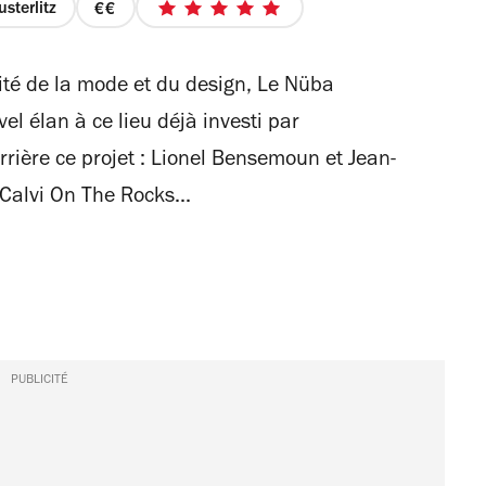
usterlitz
prix
5
2
sur
sur
5
Cité de la mode et du design, Le Nüba
4
étoiles
l élan à ce lieu déjà investi par
rrière ce projet : Lionel Bensemoun et Jean-
Calvi On The Rocks...
PUBLICITÉ