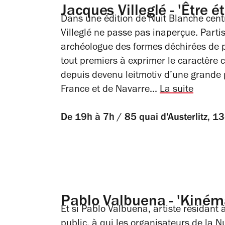
Jacques Villeglé - 'Être 
Dans une édition de Nuit Blanche cent
Villeglé ne passe pas inaperçue. Parti
archéologue des formes déchirées de pr
tout premiers à exprimer le caractère co
depuis devenu leitmotiv d’une grande 
France et de Navarre...
La suite
De 19h à 7h / 85 quai d'Austerlitz, 13
Pablo Valbuena - 'Kiném
Et si Pablo Valbuena, artiste résidan
public, à qui les organisateurs de la N