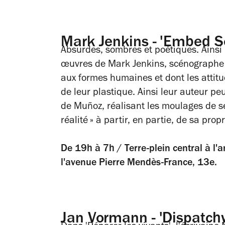
Mark Jenkins - 'Embed Se
Absurdes, sombres et poétiques. Ainsi 
œuvres de Mark Jenkins, scénographe 
aux formes humaines et dont les attitud
de leur plastique. Ainsi leur auteur pe
de Muñoz, réalisant les moulages de se
réalité » à partir, en partie, de sa pro
De 19h à 7h / Terre-plein central à l'
l'avenue Pierre Mendès-France, 13e.
Jan Vormann - 'Dispatch