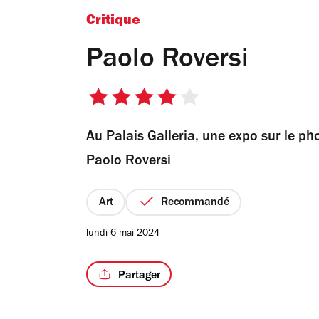
Critique
Paolo Roversi
4
sur
Au Palais Galleria, une expo sur le ph
5
étoiles
Paolo Roversi
Art
Recommandé
lundi 6 mai 2024
Partager