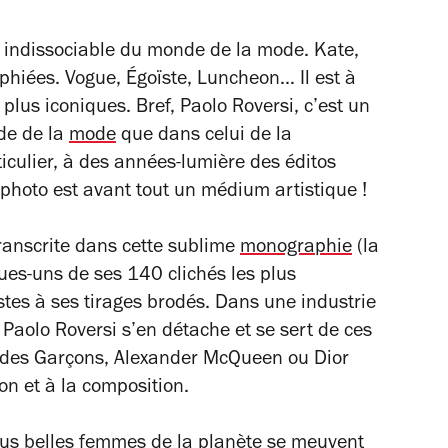
 indissociable du monde de la mode. Kate,
aphiées.
Vogue
,
Égoïste
,
Luncheon
… Il est à
 plus iconiques. Bref, Paolo Roversi, c’est un
de de la
mode
que dans celui de la
ticulier, à des années-lumière des éditos
la photo est avant tout un médium artistique !
ranscrite dans cette sublime
monographie
(la
ues-uns de ses 140 clichés les plus
tes à ses tirages brodés. Dans une industrie
, Paolo Roversi s’en détache et se sert de ces
des Garçons, Alexander McQueen ou Dior
n et à la composition.
lus belles femmes de la planète se meuvent