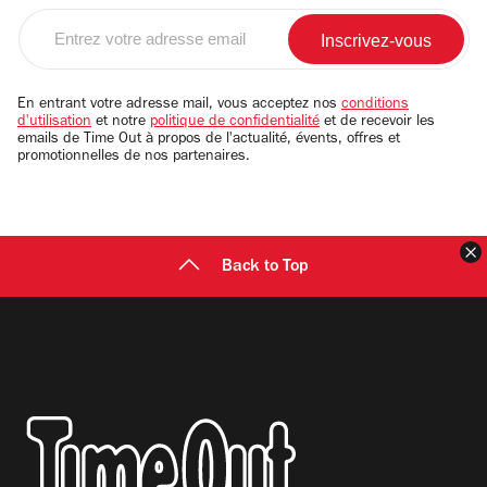
Entrez
votre
adresse
email
En entrant votre adresse mail, vous acceptez nos
conditions
d'utilisation
et notre
politique de confidentialité
et de recevoir les
emails de Time Out à propos de l'actualité, évents, offres et
promotionnelles de nos partenaires.
F
Back to Top