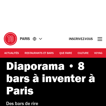
Accéder
Accéder
au
au
contenu
pied
de
page
PARIS
INSCRIVEZ-VOUS
ACTUALITÉS
RESTAURANTS ET BARS
QUE FAIRE
CULTURE
VOYAGE
Diaporama • 8
bars à inventer à
Paris
Des bars de rire