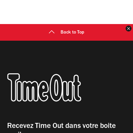
F
Back to Top
Recevez Time Out dans votre boite