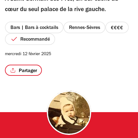
étoiles
cœur du seul palace de la rive gauche.
Bars | Bars à cocktails
Rennes-Sèvres
prix
/4
4
Recommandé
sur
4
mercredi 12 février 2025
Partager