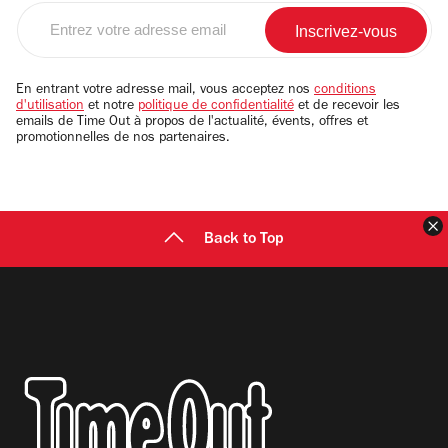
Entrez
votre
adresse
email
En entrant votre adresse mail, vous acceptez nos
conditions
d'utilisation
et notre
politique de confidentialité
et de recevoir les
emails de Time Out à propos de l'actualité, évents, offres et
promotionnelles de nos partenaires.
F
Back to Top