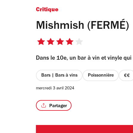
Critique
Mishmish (FERMÉ)
4
sur
Dans le 10e, un bar à vin et vinyle qu
5
étoiles
Bars | Bars à vins
Poissonnière
pri
2
mercredi 3 avril 2024
sur
4
Partager