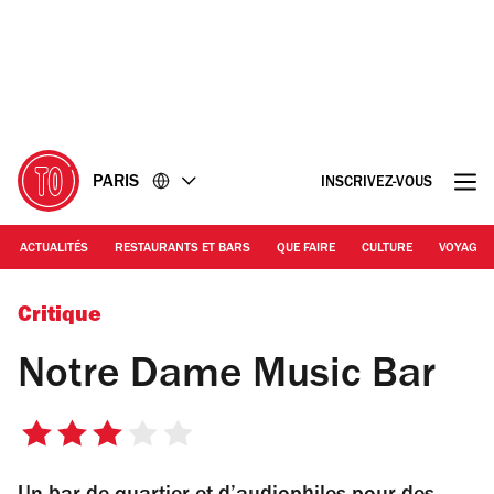
Accéder
Accéder
au
au
contenu
pied
de
page
PARIS
INSCRIVEZ-VOUS
ACTUALITÉS
RESTAURANTS ET BARS
QUE FAIRE
CULTURE
VOYAGE
© Antoine Besse
Critique
Notre Dame Music Bar
3
sur