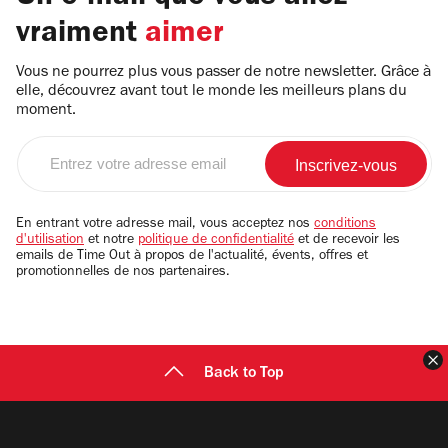
vraiment
aimer
Vous ne pourrez plus vous passer de notre newsletter. Grâce à
elle, découvrez avant tout le monde les meilleurs plans du
moment.
Entrez
votre
adresse
email
En entrant votre adresse mail, vous acceptez nos
conditions
d'utilisation
et notre
politique de confidentialité
et de recevoir les
emails de Time Out à propos de l'actualité, évents, offres et
promotionnelles de nos partenaires.
F
Back to Top