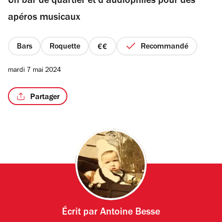
Un bar de quartier et d’audiophiles pour des
5
étoiles
apéros musicaux
Bars
Roquette
Recommandé
prix
2
mardi 7 mai 2024
sur
4
Partager
Écrit par
Antoine Besse